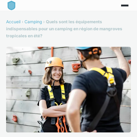
Accueil
›
Camping
›
Quels sont les équipements
indispensables pour un camping en région de mangroves
tropicales en été?