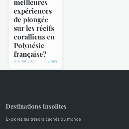
meilleures
expériences
de plongée
sur les récifs
coralliens en
Polynésie
française?
9 juillet 2024
5 min
Destinations Insolites
Explorez les trésors cachés du monde