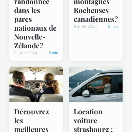
montagnes
randonnée
Rocheuses
dans les
canadiennes?
parcs
nationaux de
9 juillet 2024
8 min
Nouvelle-
Zélande?
9 juillet 2024
5 min
Découvrez
Location
les
voiture
meilleures
strasbourg :